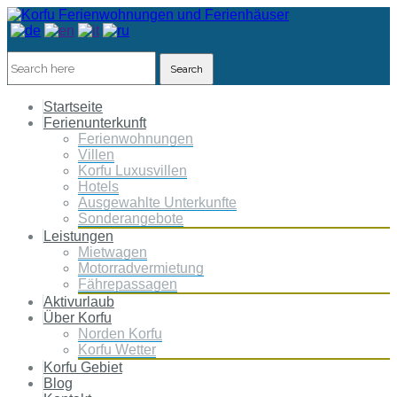
Search
Startseite
Ferienunterkunft
Ferienwohnungen
Villen
Korfu Luxusvillen
Hotels
Ausgewahlte Unterkunfte
Sonderangebote
Leistungen
Mietwagen
Motorradvermietung
Fährepassagen
Aktivurlaub
Über Korfu
Norden Korfu
Korfu Wetter
Korfu Gebiet
Blog