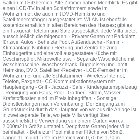
Balkon mit Sitzbereich. Alle Zimmer haben Meerblick. Es gibt
einen LCD-TV in allen Schlafzimmern sowie im
Wohnzimmer, die auch mit DVD-Heimkino und
Satellitenempfänger ausgestattet ist. WLAN ist ebenfalls
kostenlos erhältlich in allen Bereichen des Hauses; gibt es
ein Faxgerät, Telefon und Safe ausgestattet. Jede Villa bietet
ausschließlich die folgenden: - Privater Garten mit Parkplatz
für zwei Autos - Beheizte Pool, Außendusche - Kamin -
Klimaanlage Kühlung / Heizung und Zentralheizung -
Einbaugeräte und eine voll ausgestattete Küche mit
Geschirrspüler, Mikrowelle usw. - Separate Waschküche mit
Waschmaschine, Wäscheschrank, Bügeleisen und -brett -
Heimkino, DVD, Satelliten-Receiver - LCD-Fernseher im
Wohnzimmer und alle Schlafzimmer - Wireless Internet,
Telefon, Faxgerät - CC-Kommunikationssystem mit
Haupteingang - Grill - Jacuzzi - Safe - Kindergartenspielzeug
- Reinigung von Haus, Pool - Gärtner - Strom, Wasser,
Kraftstoffkosten sind im Preis inbegriffen. - Sonstige
Dienstleistungen nach Vereinbarung. Der Eingang zum
Grundstück ist durch das Haupttor, von wo aus die Anlage ist
in zwei separate Teile, wo jede Villa verfügt über
ausschließliche Verwendung von einem Garten von ca.
2.000m2 in Größe unterteilt. Der private Garten jeder Villa
beinhaltet: - Beheizter Pool mit einer Fläche von 55m2,
Länge 11 m und Tiefe im Bereich von 0,70 bis 1,70 m. -