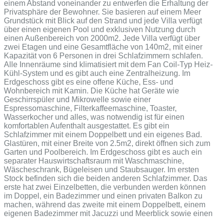
einem Abstand voneinander zu entwerfen die Erhaltung der
Privatsphäre der Bewohner. Sie basieren auf einem Meer
Grundstück mit Blick auf den Strand und jede Villa verfügt
über einen eigenen Pool und exklusiven Nutzung durch
einen Außenbereich von 2000m2. Jede Villa verfügt über
zwei Etagen und eine Gesamtfläche von 140m2, mit einer
Kapazität von 6 Personen in drei Schlafzimmern schlafen.
Alle Innenräume sind klimatisiert mit dem Fan Coil-Typ Heiz-
Kühl-System und es gibt auch eine Zentralheizung. Im
Erdgeschoss gibt es eine offene Küche, Ess- und
Wohnbereich mit Kamin. Die Küche hat Geräte wie
Geschirrspüler und Mikrowelle sowie einer
Espressomaschine, Filterkaffeemaschine, Toaster,
Wasserkocher und alles, was notwendig ist für einen
komfortablen Aufenthalt ausgestattet. Es gibt ein
Schlafzimmer mit einem Doppelbett und ein eigenes Bad.
Glastüren, mit einer Breite von 2.5m2, direkt öffnen sich zum
Garten und Poolbereich. Im Erdgeschoss gibt es auch ein
separater Hauswirtschaftsraum mit Waschmaschine,
Wäscheschrank, Bügeleisen und Staubsauger. Im ersten
Stock befinden sich die beiden anderen Schlafzimmer. Das
erste hat zwei Einzelbetten, die verbunden werden können
im Doppel, ein Badezimmer und einen privaten Balkon zu
machen, während das zweite mit einem Doppelbett, einem
eigenen Badezimmer mit Jacuzzi und Meerblick sowie einen